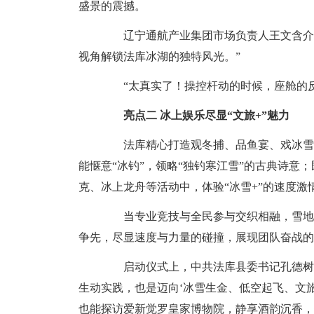
盛景的震撼。
辽宁通航产业集团市场负责人王文含介绍：
视角解锁法库冰湖的独特风光。”
“太真实了！操控杆动的时候，座舱的反
亮点二 冰上娱乐尽显“文旅+”魅力
法库精心打造观冬捕、品鱼宴、戏冰雪、
能惬意“冰钓”，领略“独钓寒江雪”的古典诗意
克、冰上龙舟等活动中，体验“冰雪+”的速度激
当专业竞技与全民参与交织相融，雪地足
争先，尽显速度与力量的碰撞，展现团队奋战的
启动仪式上，中共法库县委书记孔德树在
生动实践，也是迈向‘冰雪生金、低空起飞、文
也能探访爱新觉罗皇家博物院，静享酒韵沉香，