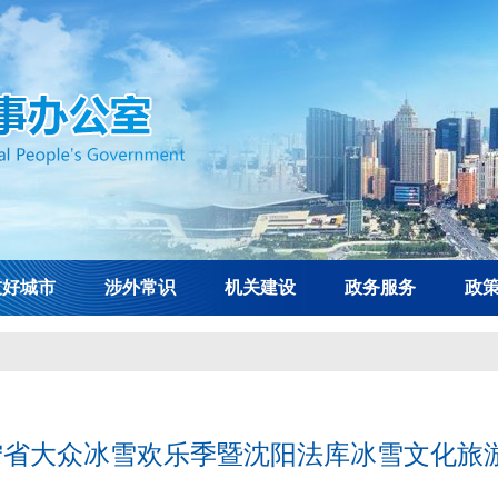
友好城市
涉外常识
机关建设
政务服务
政
辽宁省大众冰雪欢乐季暨沈阳法库冰雪文化旅