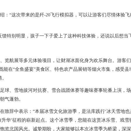
“这次带来的是歼-20飞行模拟器，可以让游客们尽情体验飞
馈特别明显，孩子一下子爱上了这种科技体验，还说以后想当飞
览航展等多元体验项目，让财湖冰面化身为欢乐舞台。游客们
；既能在“全鱼盛宴”美食区、特色农产品展销等烟火市集，感受
情。
球、雪地拔河对抗赛、雪合战团体赛等趣味赛事轮番上演，场
朝气蓬勃。
致辞中表示：“本届冰雪文化旅游季，是法库践行‘冰天雪地也
旅升华’征程的崭新起点。这个冰雪季，您能在这赏冰乐雪、戏
饱览北国风光。诚挚期盼，大家能够以本次冰雪季为桥梁，深深