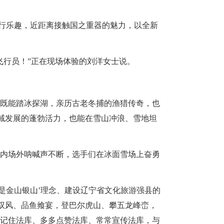
行乐趣，近距离接触国之重器的魅力，以全新
行员！”正在现场体验的刘洋女士说。
既能踏冰探湖，亲历古老冬捕的渔猎传奇，也
县域发展的蓬勃活力，也能在雪山冲浪、雪地坦
内场外呐喊声不断，选手们在冰面雪场上奋勇
是金山银山’理念、建设辽宁省文化旅游强县的
雪驭风、品鱼飨宴，登巴尔虎山、攀五龙峰峦，
记住法库、多多点赞法库、常常宣传法库，与