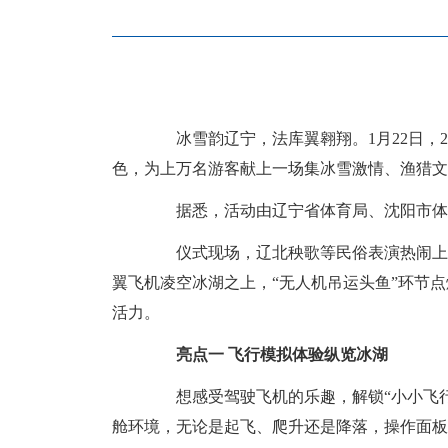
冰雪韵辽宁，法库翼翱翔。1月22日，2
色，为上万名游客献上一场集冰雪激情、渔猎文
据悉，活动由辽宁省体育局、沈阳市体育
仪式现场，辽北秧歌等民俗表演热闹上演，
翼飞机凌空冰湖之上，“无人机吊运头鱼”环节
活力。
亮点一 飞行模拟体验纵览冰湖
想感受驾驶飞机的乐趣，解锁“小小飞行员
舱环境，无论是起飞、爬升还是降落，操作面板